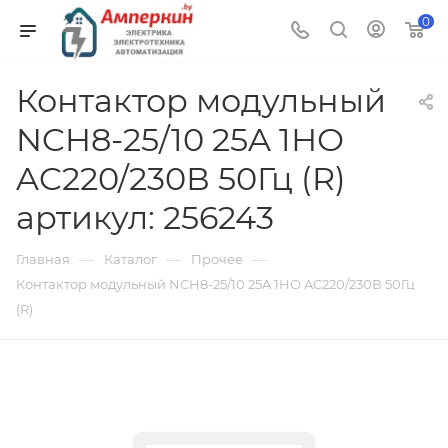
0
Контактор модульный
NCH8-25/10 25A 1НО
AC220/230В 50Гц (R)
артикул: 256243
—
—
—
Главная
Каталог
Прочее
Контактор модульный NCH8-25/10 25A 1НО AC220/230В 50Гц
(R)