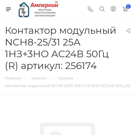
0
Контактор модульный
NCH8-25/31 25A
1НЗ+3НО AC24В 50Гц
(R) артикул: 256174
—
—
—
Главная
Каталог
Прочее
Контактор модульный NCH8-25/31 25A 1НЗ+3НО AC24В 50Гц (R)