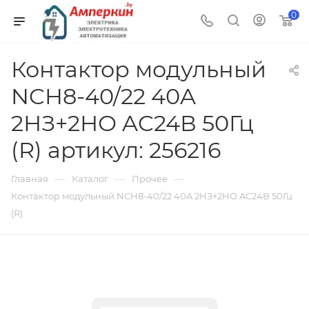
0
Контактор модульный
NCH8-40/22 40A
2НЗ+2НО AC24В 50Гц
(R) артикул: 256216
—
—
—
Главная
Каталог
Прочее
Контактор модульный NCH8-40/22 40A 2НЗ+2НО AC24В 50Гц
(R)