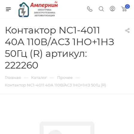
0
Контактор NC1-4011
40А 110В/АС3 1НО+1НЗ
50Гц (R) артикул:
222260
—
—
—
Главная
Каталог
Прочее
Контактор NC1-4011 40А 110В/АС3 1НО+1НЗ 50Гц (R)