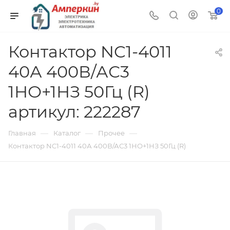
0
Контактор NC1-4011
40А 400В/АС3
1НО+1НЗ 50Гц (R)
артикул: 222287
—
—
—
Главная
Каталог
Прочее
Контактор NC1-4011 40А 400В/АС3 1НО+1НЗ 50Гц (R)