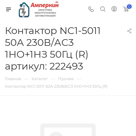
0
Контактор NC1-5011
50А 230В/АС3
1НО+1НЗ 50Гц (R)
артикул: 222493
—
—
—
Главная
Каталог
Прочее
Контактор NC1-5011 50А 230В/АС3 1НО+1НЗ 50Гц (R)