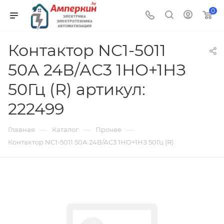
0
Контактор NC1-5011
50А 24В/АС3 1НО+1НЗ
50Гц (R) артикул:
222499
—
—
—
Главная
Каталог
Прочее
Контактор NC1-5011 50А 24В/АС3 1НО+1НЗ 50Гц (R)