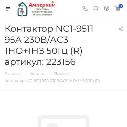
0
Контактор NC1-9511
95А 230В/АС3
1НО+1НЗ 50Гц (R)
артикул: 223156
—
—
—
Главная
Каталог
Прочее
Контактор NC1-9511 95А 230В/АС3 1НО+1НЗ 50Гц (R)