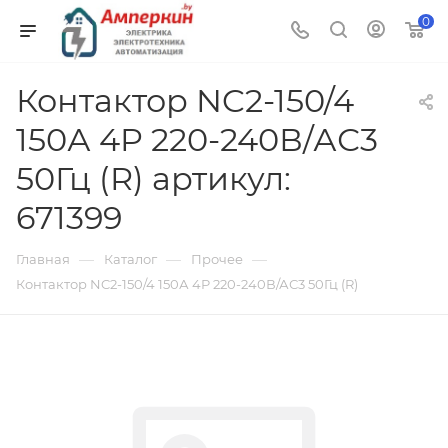
0
Контактор NC2-150/4
150А 4P 220-240В/АС3
50Гц (R) артикул:
671399
—
—
—
Главная
Каталог
Прочее
Контактор NC2-150/4 150А 4P 220-240В/АС3 50Гц (R)