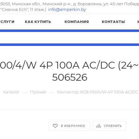
23053, Минская обл., Минский р-н., д. Боровляны, ул. 40 лет Побед
"Смачна Естi", 11 этаж.)
info@amperkin.by
УСЛУГИ
КАК КУПИТЬ
КОМПАНИЯ
КОНТАКТЫ
00/4/W 4P 100А AC/DC (24~6
506526
—
—
Каталог
Прочее
Контактор NC8-100/4/W 4P 100А AC/DC (
В ИЗБРАННОЕ
СРАВНИТЬ