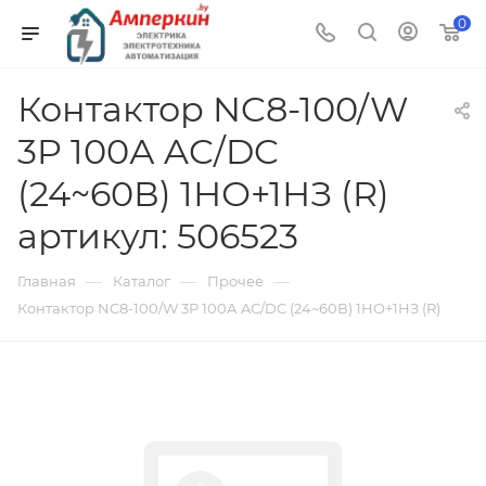
0
Контактор NC8-100/W
3P 100А AC/DC
(24~60В) 1НО+1НЗ (R)
артикул: 506523
—
—
—
Главная
Каталог
Прочее
Контактор NC8-100/W 3P 100А AC/DC (24~60В) 1НО+1НЗ (R)