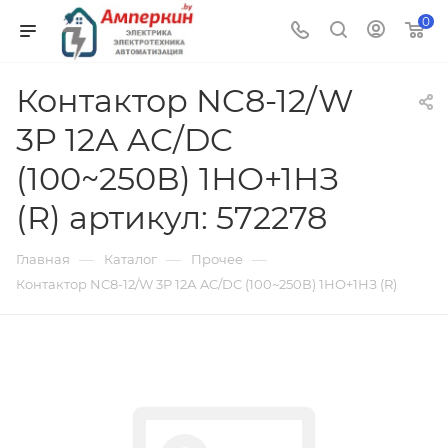
0
Контактор NC8-12/W
3P 12А AC/DC
(100~250В) 1НО+1НЗ
(R) артикул: 572278
—
—
—
Главная
Каталог
Прочее
Контактор NC8-12/W 3P 12А AC/DC (100~250В) 1НО+1НЗ (R)