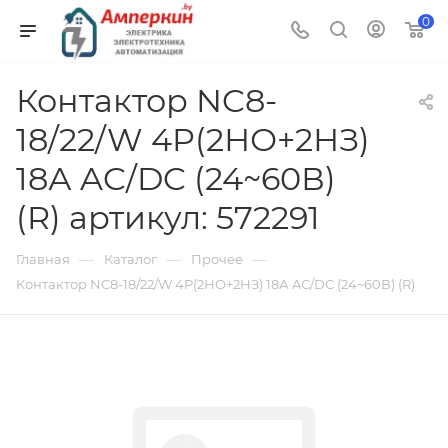
0
Контактор NC8-
18/22/W 4P(2НО+2НЗ)
18А AC/DC (24~60В)
(R) артикул: 572291
—
—
—
Главная
Каталог
Прочее
Контактор NC8-18/22/W 4P(2НО+2НЗ) 18А AC/DC (24~60В) (R)