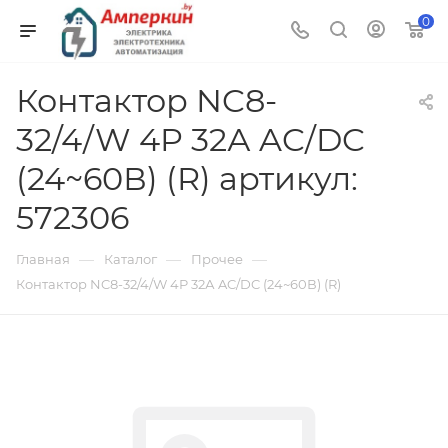
0
Контактор NC8-
32/4/W 4P 32А AC/DC
(24~60В) (R) артикул:
572306
—
—
—
Главная
Каталог
Прочее
Контактор NC8-32/4/W 4P 32А AC/DC (24~60В) (R)