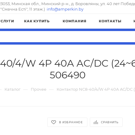
23053, Минская обл., Минский р-н., д. Боровляны, ул. 40 лет Побед
"Смачна Естi", 11 этаж.)
info@amperkin.by
УСЛУГИ
КАК КУПИТЬ
КОМПАНИЯ
КОНТАКТЫ
40/4/W 4P 40А AC/DC (24~60
506490
—
—
—
Каталог
Прочее
Контактор NC8-40/4/W 4P 40А AC/DC (
В ИЗБРАННОЕ
СРАВНИТЬ