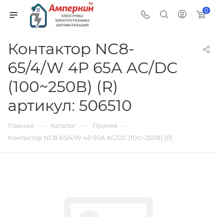
0
Контактор NC8-
65/4/W 4P 65А AC/DC
(100~250В) (R)
артикул: 506510
—
—
—
Главная
Каталог
Прочее
Контактор NC8-65/4/W 4P 65А AC/DC (100~250В) (R)