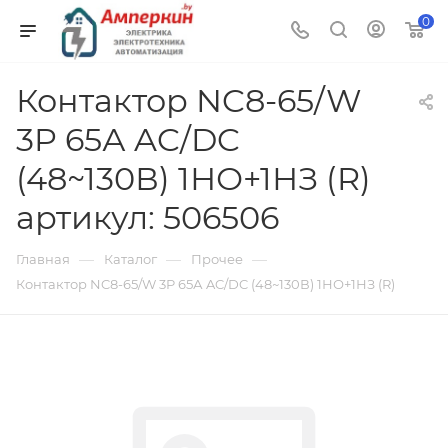
0
Контактор NC8-65/W
3P 65А AC/DC
(48~130В) 1НО+1НЗ (R)
артикул: 506506
—
—
—
Главная
Каталог
Прочее
Контактор NC8-65/W 3P 65А AC/DC (48~130В) 1НО+1НЗ (R)