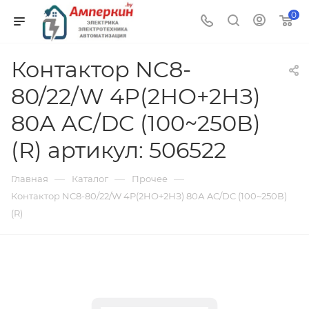
0
Контактор NC8-
80/22/W 4P(2НО+2НЗ)
80А AC/DC (100~250В)
(R) артикул: 506522
—
—
—
Главная
Каталог
Прочее
Контактор NC8-80/22/W 4P(2НО+2НЗ) 80А AC/DC (100~250В)
(R)