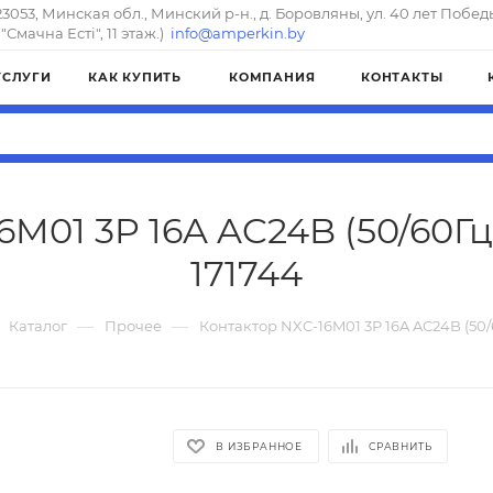
23053, Минская обл., Минский р-н., д. Боровляны, ул. 40 лет Побед
"Смачна Естi", 11 этаж.)
info@amperkin.by
УСЛУГИ
КАК КУПИТЬ
КОМПАНИЯ
КОНТАКТЫ
M01 3P 16A AC24B (50/60Гц)
171744
—
—
Каталог
Прочее
Контактор NXC-16M01 3P 16A AC24B (50/6
В ИЗБРАННОЕ
СРАВНИТЬ