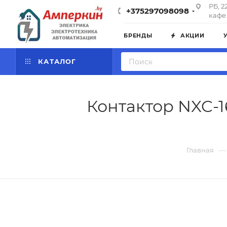
РБ, 2
+375297098098
кафе 
БРЕНДЫ
АКЦИИ
КАТАЛОГ
Контактор NXC-16
—
Главная