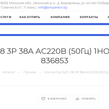
23053, Минская обл., Минский р-н., д. Боровляны, ул. 40 лет Побед
"Смачна Естi", 11 этаж.)
info@amperkin.by
УСЛУГИ
КАК КУПИТЬ
КОМПАНИЯ
КОНТАКТЫ
 3P 38A AC220B (50Гц) 1НО
836853
—
—
Каталог
Прочее
Контактор NXC-38 3P 38A AC220B (50Гц)
В ИЗБРАННОЕ
СРАВНИТЬ