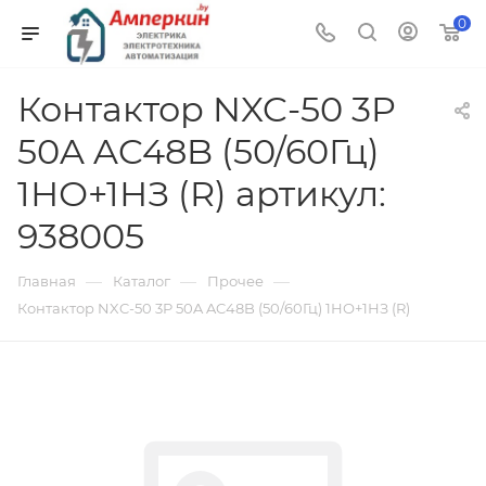
0
Контактор NXC-50 3P
50A AC48B (50/60Гц)
1НО+1НЗ (R) артикул:
938005
—
—
—
Главная
Каталог
Прочее
Контактор NXC-50 3P 50A AC48B (50/60Гц) 1НО+1НЗ (R)