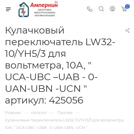
0
Кулачковый
переключатель LW32-
10/YH5/3 для
вольтметра, 10А, "
UCA-UBC –UAB - 0-
UAN-UBN -UCN "
артикул: 425056
—
—
—
Главная
Каталог
Прочее
Кулачковый переключатель LW32-10/YH5/3 для вольтметра,
10А, " UCA-UBC –UAB - 0-UAN-UBN -UCN "