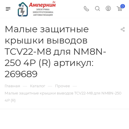
0
Малые защитные
крышки выводов
TCV22-M8 для NM8N-
250 4P (R) артикул:
269689
—
—
—
Главная
Каталог
Прочее
Малые защитные крышки выводов TCV22-M8 для NM8N-250
4P (R)