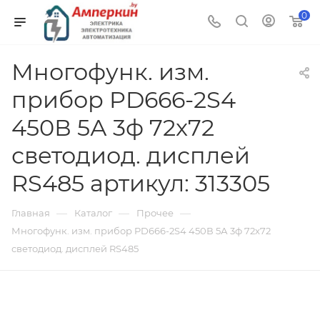
0
Многофунк. изм.
прибор PD666-2S4
450В 5А 3ф 72x72
светодиод. дисплей
RS485 артикул: 313305
—
—
—
Главная
Каталог
Прочее
Многофунк. изм. прибор PD666-2S4 450В 5А 3ф 72x72
светодиод. дисплей RS485