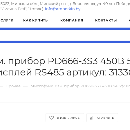
23053, Минская обл., Минский р-н., д. Боровляны, ул. 40 лет Побед
"Смачна Естi", 11 этаж.)
info@amperkin.by
УСЛУГИ
КАК КУПИТЬ
КОМПАНИЯ
КОНТАКТЫ
. прибор PD666-3S3 450В 
исплей RS485 артикул: 3133
—
—
Прочее
Многофунк. изм. прибор PD666-3S3 450В 5А 3ф 96
В ИЗБРАННОЕ
СРАВНИТЬ