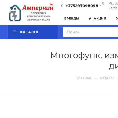
РБ, 2
+375297098098
кафе 
БРЕНДЫ
АКЦИИ
КАТАЛОГ
Многофунк. изм
д
—
Главная
Каталог