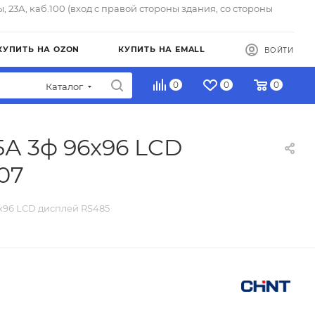
ы, 23А, каб.100 (вход с правой стороны здания, со стороны
КУПИТЬ НА OZON
КУПИТЬ НА EMALL
ВОЙТИ
0
0
0
Каталог
5А 3ф 96x96 LCD
07
x96 LCD дисплей RS485