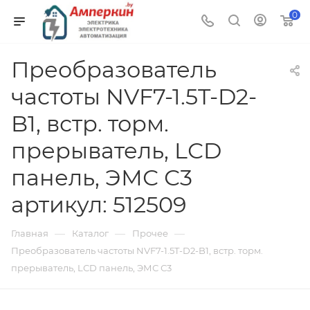
0
Преобразователь
частоты NVF7-1.5T-D2-
B1, встр. торм.
прерыватель, LСD
панель, ЭМС С3
артикул: 512509
—
—
—
Главная
Каталог
Прочее
Преобразователь частоты NVF7-1.5T-D2-B1, встр. торм.
прерыватель, LСD панель, ЭМС С3