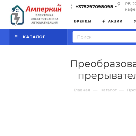
РБ, 2
+375297098098
кафе 
БРЕНДЫ
АКЦИИ
КАТАЛОГ
Преобразоват
прерывател
—
—
Главная
Каталог
Про