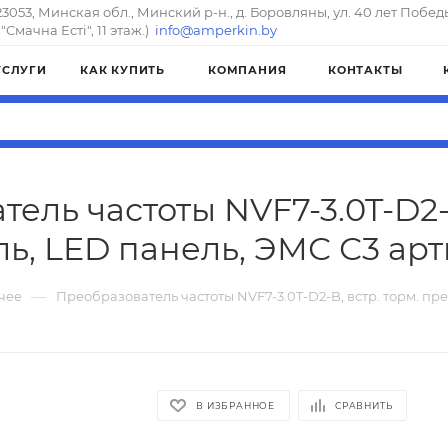
23053, Минская обл., Минский р-н., д. Боровляны, ул. 40 лет Побед
"Смачна Естi", 11 этаж.)
info@amperkin.by
УСЛУГИ
КАК КУПИТЬ
КОМПАНИЯ
КОНТАКТЫ
ель частоты NVF7-3.0T-D2-B
ь, LED панель, ЭМС С3 арти
—
чее
Преобразователь частоты NVF7-3.0T-D2-B, встр. торм. пр
В ИЗБРАННОЕ
СРАВНИТЬ