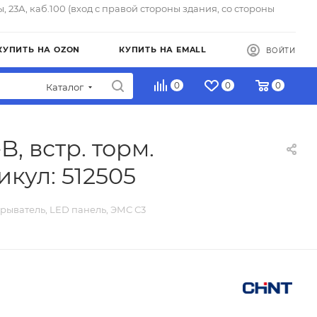
ы, 23А, каб.100 (вход с правой стороны здания, со стороны
КУПИТЬ НА OZON
КУПИТЬ НА EMALL
ВОЙТИ
0
0
0
Каталог
, встр. торм.
кул: 512505
ерыватель, LED панель, ЭМС С3