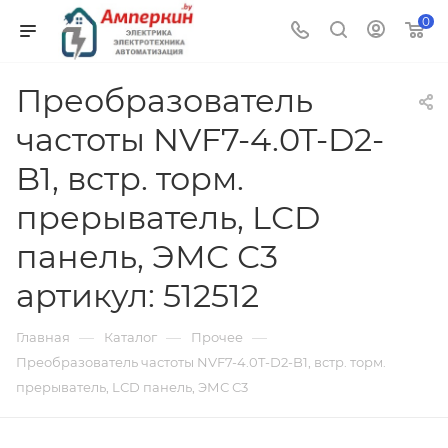
0
Преобразователь
частоты NVF7-4.0T-D2-
B1, встр. торм.
прерыватель, LСD
панель, ЭМС С3
артикул: 512512
—
—
—
Главная
Каталог
Прочее
Преобразователь частоты NVF7-4.0T-D2-B1, встр. торм.
прерыватель, LСD панель, ЭМС С3