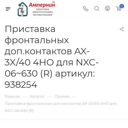
0
Приставка
фронтальных
доп.контактов AX-
3X/40 4НО для NXC-
06~630 (R) артикул:
938254
—
—
—
Главная
Каталог
Прочее
Приставка фронтальных доп.контактов AX-3X/40 4НО для
NXC-06~630 (R)