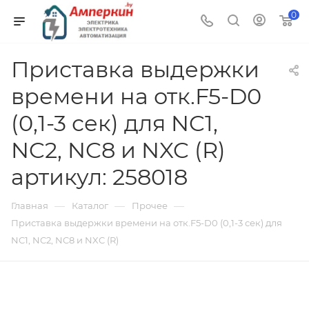
0
Приставка выдержки
времени на отк.F5-D0
(0,1-3 сек) для NC1,
NC2, NC8 и NXC (R)
артикул: 258018
—
—
—
Главная
Каталог
Прочее
Приставка выдержки времени на отк.F5-D0 (0,1-3 сек) для
NC1, NC2, NC8 и NXC (R)