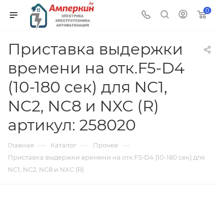
0
Приставка выдержки
времени на отк.F5-D4
(10-180 сек) для NC1,
NC2, NC8 и NXC (R)
артикул: 258020
—
—
—
Главная
Каталог
Прочее
Приставка выдержки времени на отк.F5-D4 (10-180 сек) для
NC1, NC2, NC8 и NXC (R)