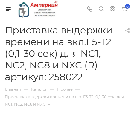
0
Приставка выдержки
времени на вкл.F5-T2
(0,1-30 сек) для NC1,
NC2, NC8 и NXC (R)
артикул: 258022
—
—
—
Главная
Каталог
Прочее
Приставка выдержки времени на вкл.F5-T2 (0,1-30 сек) для
NC1, NC2, NC8 и NXC (R)