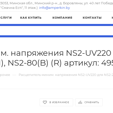
23053, Минская обл., Минский р-н., д. Боровляны, ул. 40 лет Побед
"Смачна Естi", 11 этаж.)
info@amperkin.by
УСЛУГИ
КАК КУПИТЬ
КОМПАНИЯ
КОНТАКТЫ
. напряжения NS2-UV220 д
), NS2-80(B) (R) артикул: 4
—
рочее
Расцепитель миним. напряжения NS2-UV220 для NS2-25(X
В ИЗБРАННОЕ
СРАВНИТЬ