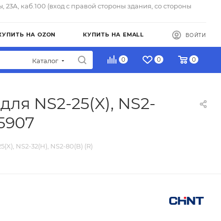
ы, 23А, каб.100 (вход с правой стороны здания, со стороны
КУПИТЬ НА OZON
КУПИТЬ НА EMALL
ВОЙТИ
0
0
0
Каталог
ля NS2-25(X), NS2-
95907
), NS2-32(H), NS2-80(B) (R)