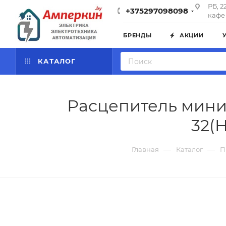
РБ, 2
+375297098098
кафе 
БРЕНДЫ
АКЦИИ
КАТАЛОГ
Расцепитель миним
32(H
—
—
Главная
Каталог
П