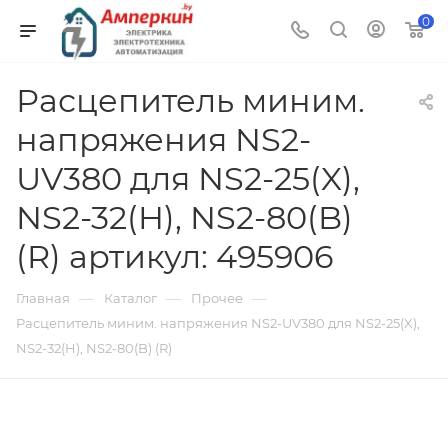
0
Расцепитель миним.
напряжения NS2-
UV380 для NS2-25(X),
NS2-32(H), NS2-80(B)
(R) артикул: 495906
—
—
—
Главная
Каталог
Прочее
Расцепитель миним. напряжения NS2-UV380 для NS2-25(X),
NS2-32(H), NS2-80(B) (R)