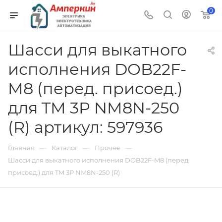
0
Шасси для выкатного
исполнения DOB22F-
M8 (перед. присоед.)
для TM 3P NM8N-250
(R) артикул: 597936
—
—
—
Главная
Каталог
Прочее
Шасси для выкатного исполнения DOB22F-M8 (перед.
присоед.) для TM 3P NM8N-250 (R)