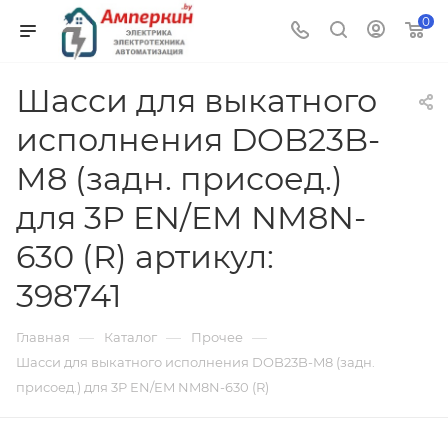
0
Шасси для выкатного
исполнения DOB23B-
M8 (задн. присоед.)
для 3P EN/EM NM8N-
630 (R) артикул:
398741
—
—
—
Главная
Каталог
Прочее
Шасси для выкатного исполнения DOB23B-M8 (задн.
присоед.) для 3P EN/EM NM8N-630 (R)