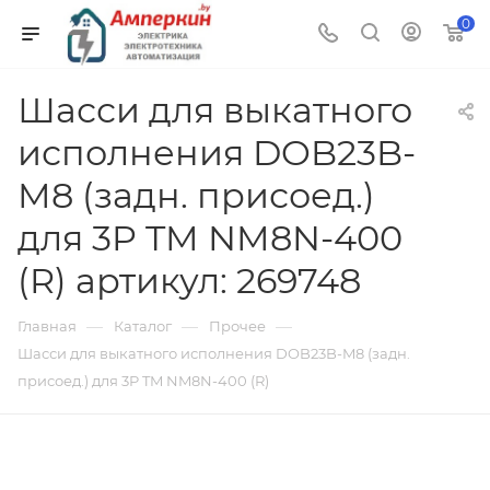
0
Шасси для выкатного
исполнения DOB23B-
M8 (задн. присоед.)
для 3P TM NM8N-400
(R) артикул: 269748
—
—
—
Главная
Каталог
Прочее
Шасси для выкатного исполнения DOB23B-M8 (задн.
присоед.) для 3P TM NM8N-400 (R)