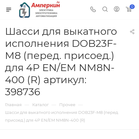
0
Шасси для выкатного
исполнения DOB23F-
M8 (перед. присоед.)
для 4P EN/EM NM8N-
400 (R) артикул:
398736
—
—
—
Главная
Каталог
Прочее
Шасси для выкатного исполнения DOB23F-M8 (перед.
присоед.) для 4P EN/EM NM8N-400 (R)