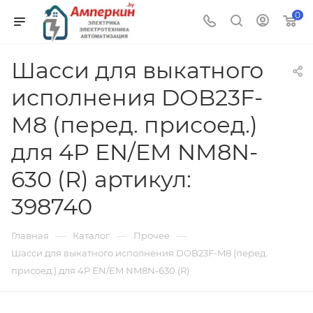
0
Шасси для выкатного
исполнения DOB23F-
M8 (перед. присоед.)
для 4P EN/EM NM8N-
630 (R) артикул:
398740
—
—
—
Главная
Каталог
Прочее
Шасси для выкатного исполнения DOB23F-M8 (перед.
присоед.) для 4P EN/EM NM8N-630 (R)