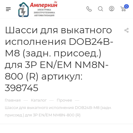
0
Шасси для выкатного
исполнения DOB24B-
M8 (задн. присоед.)
для 3P EN/EM NM8N-
800 (R) артикул:
398745
—
—
—
Главная
Каталог
Прочее
Шасси для выкатного исполнения DOB24B-M8 (задн.
присоед.) для 3P EN/EM NM8N-800 (R)