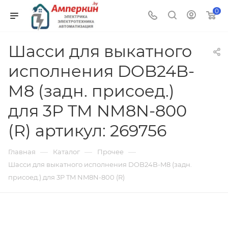
0
Шасси для выкатного
исполнения DOB24B-
M8 (задн. присоед.)
для 3P TM NM8N-800
(R) артикул: 269756
—
—
—
Главная
Каталог
Прочее
Шасси для выкатного исполнения DOB24B-M8 (задн.
присоед.) для 3P TM NM8N-800 (R)