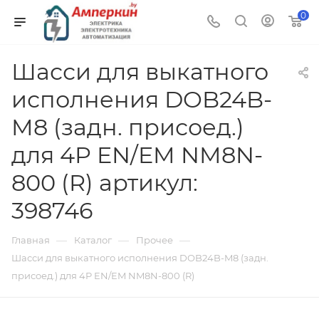
0
Шасси для выкатного
исполнения DOB24B-
M8 (задн. присоед.)
для 4P EN/EM NM8N-
800 (R) артикул:
398746
—
—
—
Главная
Каталог
Прочее
Шасси для выкатного исполнения DOB24B-M8 (задн.
присоед.) для 4P EN/EM NM8N-800 (R)