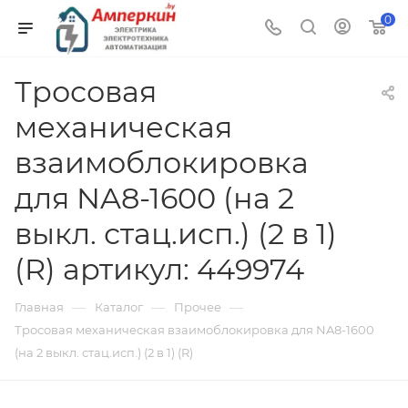
0
Тросовая
механическая
взаимоблокировка
для NA8-1600 (на 2
выкл. стац.исп.) (2 в 1)
(R) артикул: 449974
—
—
—
Главная
Каталог
Прочее
Тросовая механическая взаимоблокировка для NA8-1600
(на 2 выкл. стац.исп.) (2 в 1) (R)