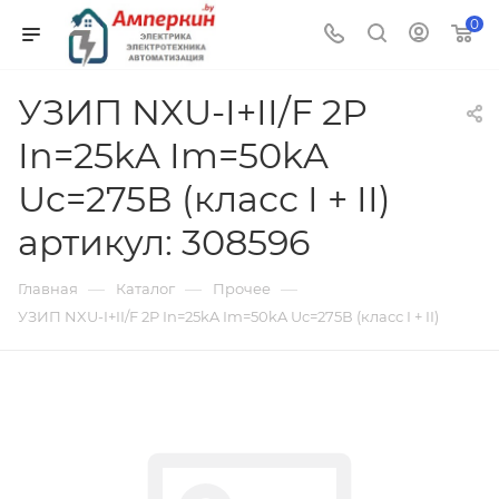
0
УЗИП NXU-I+II/F 2P
In=25kA Im=50kA
Uc=275В (класс I + II)
артикул: 308596
—
—
—
Главная
Каталог
Прочее
УЗИП NXU-I+II/F 2P In=25kA Im=50kA Uc=275В (класс I + II)