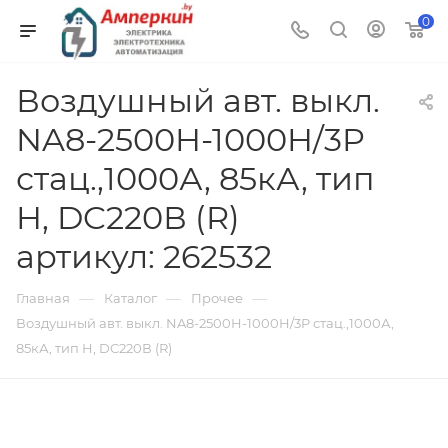
0
Воздушный авт. выкл.
NA8-2500H-1000H/3P
стац.,1000А, 85кА, тип
H, DC220В (R)
артикул: 262532
—
—
—
Главная
Каталог
Прочее
Воздушный авт. выкл. NA8-2500H-1000H/3P стац.,1000А,
85кА, тип H, DC220В (R)