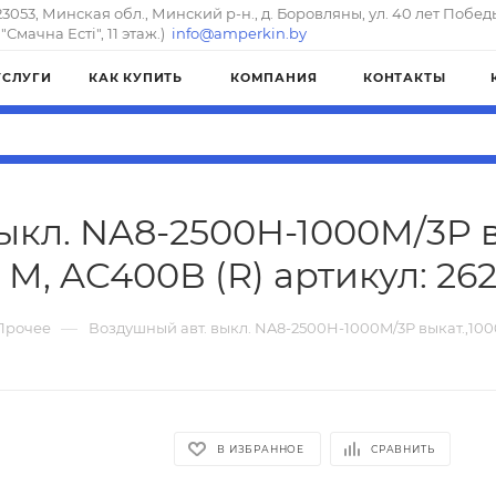
23053, Минская обл., Минский р-н., д. Боровляны, ул. 40 лет Побед
"Смачна Естi", 11 этаж.)
info@amperkin.by
УСЛУГИ
КАК КУПИТЬ
КОМПАНИЯ
КОНТАКТЫ
ыкл. NA8-2500H-1000M/3P вы
 M, AC400В (R) артикул: 26
—
Прочее
Воздушный авт. выкл. NA8-2500H-1000M/3P выкат.,1000
В ИЗБРАННОЕ
СРАВНИТЬ