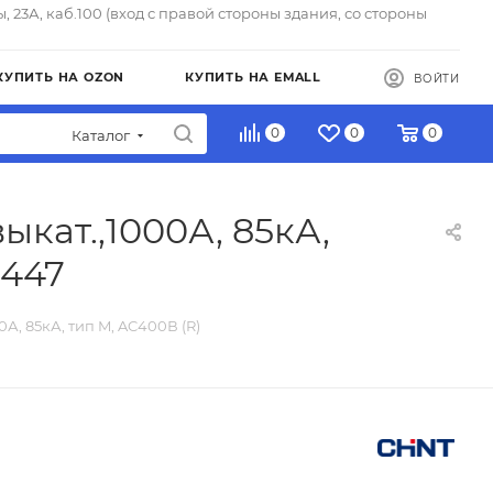
ы, 23А, каб.100 (вход с правой стороны здания, со стороны
КУПИТЬ НА OZON
КУПИТЬ НА EMALL
ВОЙТИ
0
0
0
Каталог
кат.,1000А, 85кА,
2447
А, 85кА, тип M, AC400В (R)