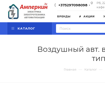
РБ, 2
+375297098098
кафе 
БРЕНДЫ
АКЦИИ
КАТАЛОГ
Воздушный авт. в
тип
—
—
Главная
Каталог