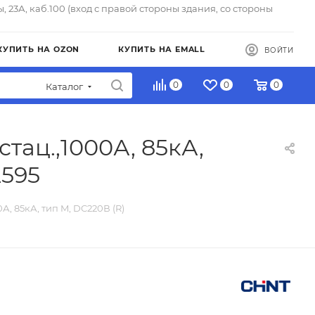
ы, 23А, каб.100 (вход с правой стороны здания, со стороны
КУПИТЬ НА OZON
КУПИТЬ НА EMALL
ВОЙТИ
0
0
0
Каталог
тац.,1000А, 85кА,
2595
, 85кА, тип M, DC220В (R)