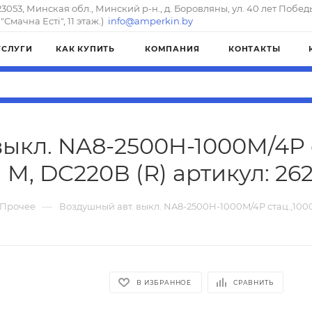
23053, Минская обл., Минский р-н., д. Боровляны, ул. 40 лет Побед
"Смачна Естi", 11 этаж.)
info@amperkin.by
УСЛУГИ
КАК КУПИТЬ
КОМПАНИЯ
КОНТАКТЫ
ыкл. NA8-2500H-1000M/4P с
 M, DC220В (R) артикул: 26
—
Прочее
Воздушный авт. выкл. NA8-2500H-1000M/4P стац.,1000А
В ИЗБРАННОЕ
СРАВНИТЬ