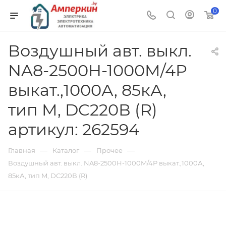
0
Воздушный авт. выкл.
NA8-2500H-1000M/4P
выкат.,1000А, 85кА,
тип M, DC220В (R)
артикул: 262594
—
—
—
Главная
Каталог
Прочее
Воздушный авт. выкл. NA8-2500H-1000M/4P выкат.,1000А,
85кА, тип M, DC220В (R)