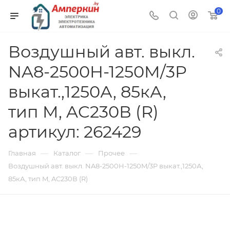
0
Воздушный авт. выкл.
NA8-2500H-1250M/3P
выкат.,1250А, 85кА,
тип M, AC230В (R)
артикул: 262429
—
—
—
Главная
Каталог
Прочее
Воздушный авт. выкл. NA8-2500H-1250M/3P выкат.,1250А,
85кА, тип M, AC230В (R)