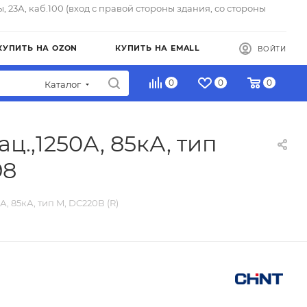
ы, 23А, каб.100 (вход с правой стороны здания, со стороны
КУПИТЬ НА OZON
КУПИТЬ НА EMALL
ВОЙТИ
0
0
0
Каталог
ц.,1250А, 85кА, тип
98
, 85кА, тип M, DC220В (R)