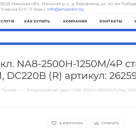
23053, Минская обл., Минский р-н., д. Боровляны, ул. 40 лет Побед
"Смачна Естi", 11 этаж.)
info@amperkin.by
УСЛУГИ
КАК КУПИТЬ
КОМПАНИЯ
КОНТАКТЫ
л. NA8-2500H-1250M/4P ста
, DC220В (R) артикул: 2625
—
Прочее
Воздушный авт. выкл. NA8-2500H-1250M/4P стац.,1250А
В ИЗБРАННОЕ
СРАВНИТЬ