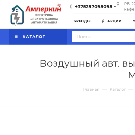
РБ, 2
+375297098098
кафе 
БРЕНДЫ
АКЦИИ
КАТАЛОГ
Воздушный авт. вык
M
—
—
Главная
Каталог